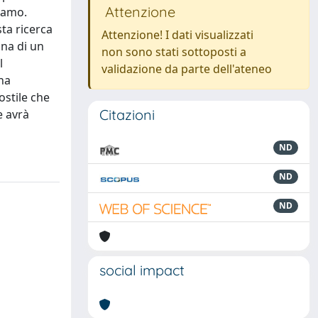
Attenzione
tiamo.
sta ricerca
Attenzione! I dati visualizzati
ana di un
non sono stati sottoposti a
l
validazione da parte dell'ateneo
una
stile che
Citazioni
e avrà
ND
ND
ND
social impact