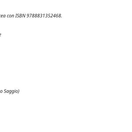
tacea con ISBN 9788831352468.
e
 o Saggio)