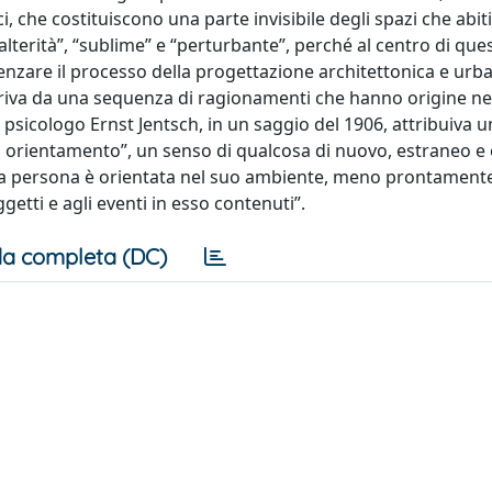
ici, che costituiscono una parte invisibile degli spazi che abi
“alterità”, “sublime” e “perturbante”, perché al centro di que
uenzare il processo della progettazione architettonica e urb
” deriva da una sequenza di ragionamenti che hanno origine ne
psicologo Ernst Jentsch, in un saggio del 1906, attribuiva 
orientamento”, un senso di qualcosa di nuovo, estraneo e o
una persona è orientata nel suo ambiente, meno prontament
getti e agli eventi in esso contenuti”.
a completa (DC)