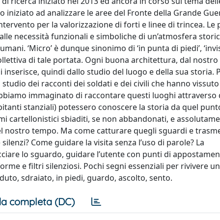
i ricerca iniziato nel 2013 ed ancora in corso sul tema dell
 iniziato ad analizzare le aree del Fronte della Grande Guer
ntervento per la valorizzazione di forti e linee di trincea. Le
lle necessità funzionali e simboliche di un’atmosfera stori
mani. ‘Micro’ è dunque sinonimo di ‘in punta di piedi’, ‘invisi
llettiva di tale portata. Ogni buona architettura, dal nostro
i inserisce, quindi dallo studio del luogo e della sua storia.
tudio dei racconti dei soldati e dei civili che hanno vissuto
Abbiamo immaginato di raccontare questi luoghi attraverso 
abitanti stanziali) potessero conoscere la storia da quel punto
emi cartellonistici sbiaditi, se non abbandonati, e assolutam
el nostro tempo. Ma come catturare quegli sguardi e trasmet
enzi? Come guidare la visita senza l’uso di parole? La
ciare lo sguardo, guidare l’utente con punti di appostamen
forme e filtri silenziosi. Pochi segni essenziali per rivivere 
duto, sdraiato, in piedi, guardo, ascolto, sento.
a completa (DC)