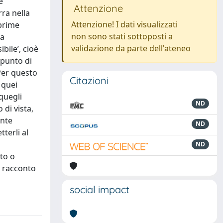
e
Attenzione
ra nella
Attenzione! I dati visualizzati
 prime
non sono stati sottoposti a
ca
validazione da parte dell'ateneo
bile’, cioè
 punto di
 Per questo
Citazioni
 quei
quegli
ND
 di vista,
ente
ND
terli al
ND
to o
un racconto
social impact