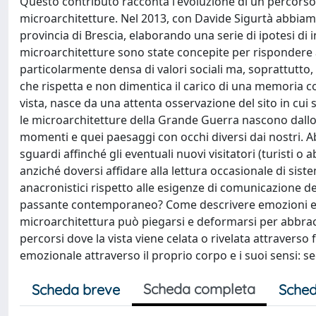
Questo contributo racconta l'evoluzione di un percorso d
microarchitetture. Nel 2013, con Davide Sigurtà abbiamo
provincia di Brescia, elaborando una serie di ipotesi di i
microarchitetture sono state concepite per rispondere a
particolarmente densa di valori sociali ma, soprattutto, u
che rispetta e non dimentica il carico di una memoria co
vista, nasce da una attenta osservazione del sito in cui s
le microarchitetture della Grande Guerra nascono dallo s
momenti e quei paesaggi con occhi diversi dai nostri. 
sguardi affinché gli eventuali nuovi visitatori (turisti o 
anziché doversi affidare alla lettura occasionale di sist
anacronistici rispetto alle esigenze di comunicazione d
passante contemporaneo? Come descrivere emozioni e sil
microarchitettura può piegarsi e deformarsi per abbrac
percorsi dove la vista viene celata o rivelata attraverso 
emozionale attraverso il proprio corpo e i suoi sensi: se
Scheda completa
Scheda breve
Sched