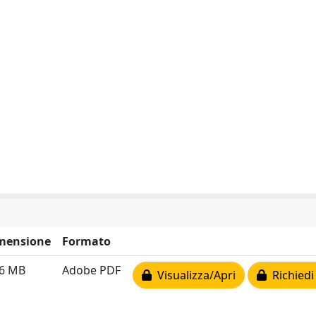
mensione
Formato
56 MB
Adobe PDF
Visualizza/Apri
Richiedi