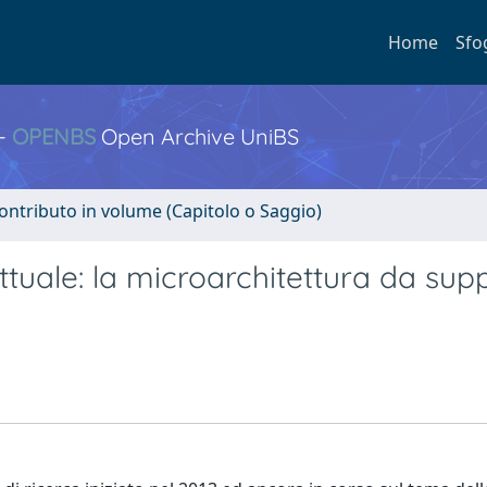
Home
Sfo
 -
OPENBS
Open Archive UniBS
ontributo in volume (Capitolo o Saggio)
tuale: la microarchitettura da sup