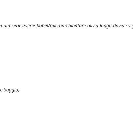
main-series/serie-babel/microarchitetture-olivia-longo-davide-si
 o Saggio)