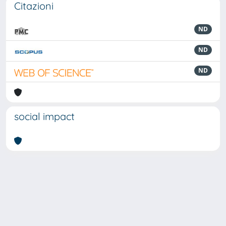
Citazioni
ND
ND
ND
social impact