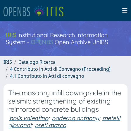
IRIS
Institutional Research Information
System -
OPENBS
Open Archive UniBS
IRIS
Catalogo Ricerca
4 Contributo in Atti di Convegno (Proceeding)
4.1 Contributo in Atti di convegno
The masonry infill downgrade in the
seismic strengthening of existing
reinforced concrete buildings
bolis valentino
;
paderno anthony
;
metelli
giovanni
;
preti marco