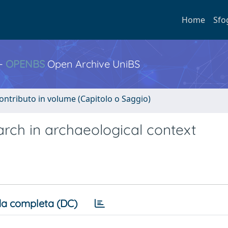
Home
Sfo
 -
OPENBS
Open Archive UniBS
ontributo in volume (Capitolo o Saggio)
arch in archaeological context
a completa (DC)