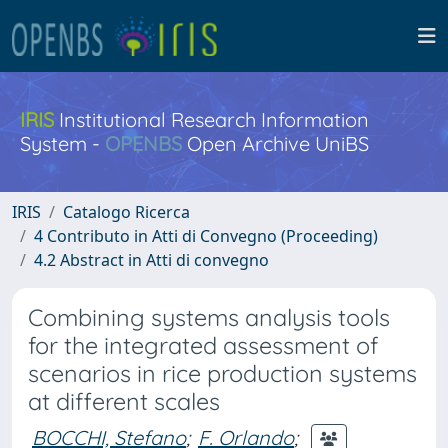
IRIS
Institutional Research Information
System -
OPENBS
Open Archive UniBS
IRIS
Catalogo Ricerca
4 Contributo in Atti di Convegno (Proceeding)
4.2 Abstract in Atti di convegno
Combining systems analysis tools
for the integrated assessment of
scenarios in rice production systems
at different scales
BOCCHI, Stefano
;
F. Orlando
;