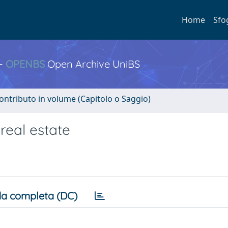
Home
Sfo
 -
OPENBS
Open Archive UniBS
ontributo in volume (Capitolo o Saggio)
 real estate
a completa (DC)