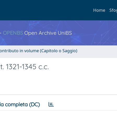
Home
Sfo
 -
OPENBS
Open Archive UniBS
ontributo in volume (Capitolo o Saggio)
t. 1321-1345 c.c.
a completa (DC)