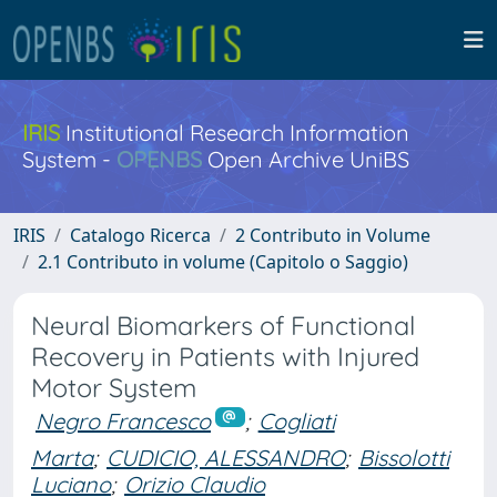
IRIS
Institutional Research Information
System -
OPENBS
Open Archive UniBS
IRIS
Catalogo Ricerca
2 Contributo in Volume
2.1 Contributo in volume (Capitolo o Saggio)
Neural Biomarkers of Functional
Recovery in Patients with Injured
Motor System
Negro Francesco
;
Cogliati
Marta
;
CUDICIO, ALESSANDRO
;
Bissolotti
Luciano
;
Orizio Claudio