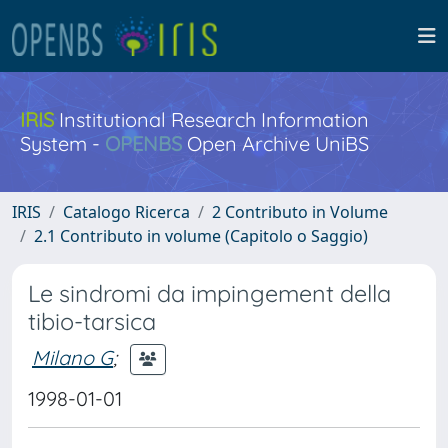
IRIS
Institutional Research Information
System -
OPENBS
Open Archive UniBS
IRIS
Catalogo Ricerca
2 Contributo in Volume
2.1 Contributo in volume (Capitolo o Saggio)
Le sindromi da impingement della
tibio-tarsica
Milano G
;
1998-01-01