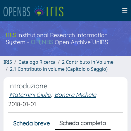
IRIS
Institutional Research Information
System -
OPENBS
Open Archive UniBS
IRIS
Catalogo Ricerca
2 Contributo in Volume
2.1 Contributo in volume (Capitolo o Saggio)
Introduzione
Maternini Giulio
;
Bonera Michela
2018-01-01
Scheda completa
Scheda breve