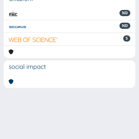
ND
ND
5
social impact
Powered by
IRIS
-
about IRIS
-