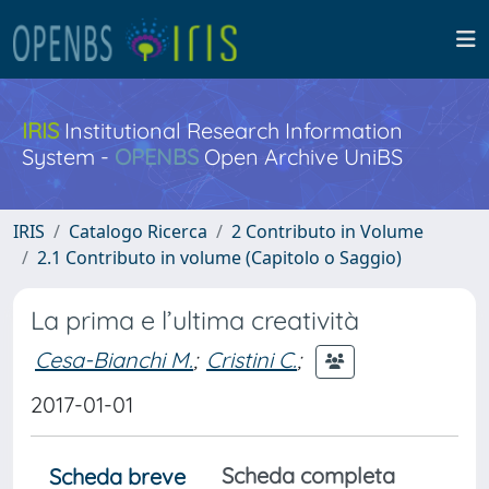
IRIS
Institutional Research Information
System -
OPENBS
Open Archive UniBS
IRIS
Catalogo Ricerca
2 Contributo in Volume
2.1 Contributo in volume (Capitolo o Saggio)
La prima e l’ultima creatività
Cesa-Bianchi M.
;
Cristini C.
;
2017-01-01
Scheda completa
Scheda breve