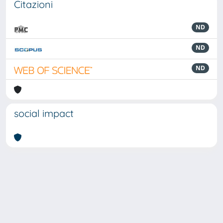
Citazioni
ND
ND
ND
social impact
Powered by
IRIS
-
about IRIS
-