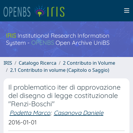
IRIS
Institutional Research Information
System -
OPENBS
Open Archive UniBS
IRIS
Catalogo Ricerca
2 Contributo in Volume
2.1 Contributo in volume (Capitolo o Saggio)
Il problematico iter di approvazione
del disegno di legge costituzionale
"Renzi-Boschi"
Podetta Marco
;
Casanova Daniele
2016-01-01