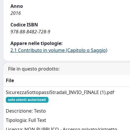
Anno
2016
Codice ISBN
978-88-8482-728-9
Appare nelle tipologie:
2.1 Contributo in volume (Capitolo o Saggio)
File in questo prodotto:
File
SicurezzaSottopassiStradali_INVIO_FINALE (1).pdf
solo utenti autorizzati
Descrizione: Testo
Tipologia: Full Text
Licenza: NON PUBBLICO - Accesso privato/ristretto