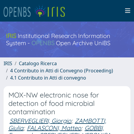
IRIS
Institutional Research Information
System -
OPENBS
Open Archive UniBS
IRIS
Catalogo Ricerca
4 Contributo in Atti di Convegno (Proceeding)
4.1 Contributo in Atti di convegno
MOX-NW electronic nose for
detection of food microbial
contamination
SBERVEGLIERI, Giorgio
;
ZAMBOTTI,
Giulia
;
FALASCONI, Matteo
;
GOBBI,