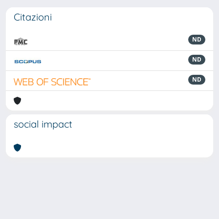
Citazioni
ND
ND
ND
social impact