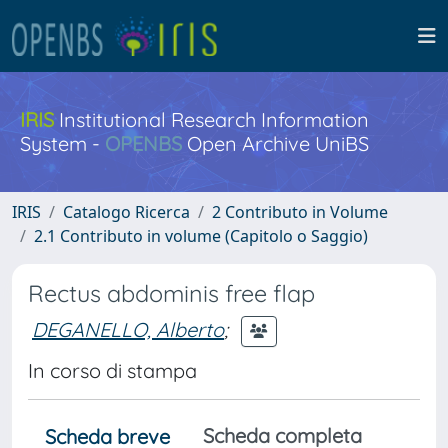
IRIS
Institutional Research Information
System -
OPENBS
Open Archive UniBS
IRIS
Catalogo Ricerca
2 Contributo in Volume
2.1 Contributo in volume (Capitolo o Saggio)
Rectus abdominis free flap
DEGANELLO, Alberto
;
In corso di stampa
Scheda completa
Scheda breve