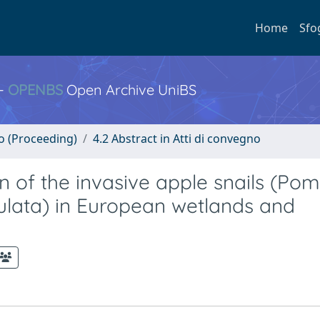
Home
Sfo
 -
OPENBS
Open Archive UniBS
no (Proceeding)
4.2 Abstract in Atti di convegno
on of the invasive apple snails (P
lata) in European wetlands and