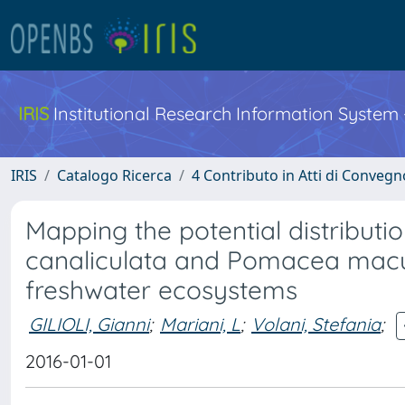
IRIS
Institutional Research Information System
IRIS
Catalogo Ricerca
4 Contributo in Atti di Conveg
Mapping the potential distributi
canaliculata and Pomacea macu
freshwater ecosystems
GILIOLI, Gianni
;
Mariani, L
;
Volani, Stefania
;
2016-01-01