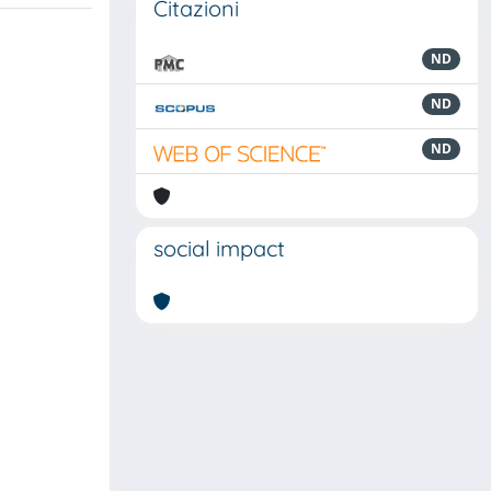
Citazioni
ND
ND
ND
social impact