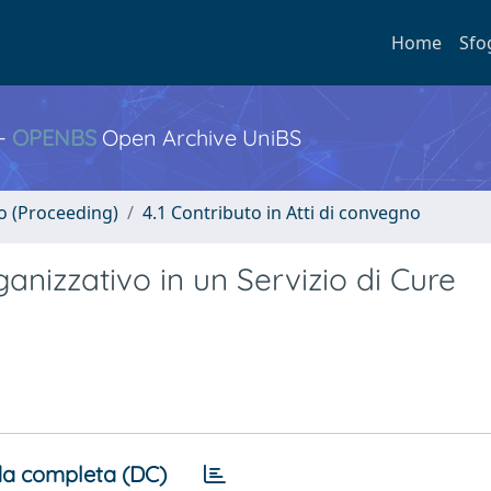
Home
Sfo
 -
OPENBS
Open Archive UniBS
no (Proceeding)
4.1 Contributo in Atti di convegno
anizzativo in un Servizio di Cure
a completa (DC)