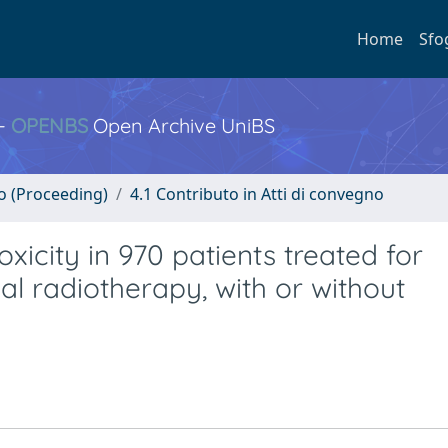
Home
Sfo
 -
OPENBS
Open Archive UniBS
no (Proceeding)
4.1 Contributo in Atti di convegno
oxicity in 970 patients treated for
al radiotherapy, with or without