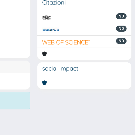
Citazioni
ND
ND
ND
social impact