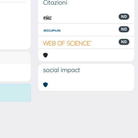
Citazioni
ND
ND
ND
social impact