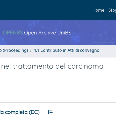
Home
Sfo
 -
OPENBS
Open Archive UniBS
no (Proceeding)
4.1 Contributo in Atti di convegno
nel trattamento del carcinoma
a completa (DC)