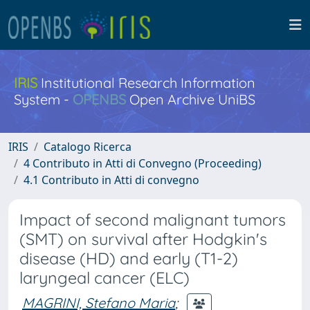
IRIS
Institutional Research Information
System -
OPENBS
Open Archive UniBS
IRIS
Catalogo Ricerca
4 Contributo in Atti di Convegno (Proceeding)
4.1 Contributo in Atti di convegno
Impact of second malignant tumors
(SMT) on survival after Hodgkin's
disease (HD) and early (T1-2)
laryngeal cancer (ELC)
MAGRINI, Stefano Maria
;