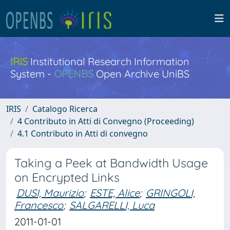
IRIS
Institutional Research Information
System -
OPENBS
Open Archive UniBS
IRIS
Catalogo Ricerca
4 Contributo in Atti di Convegno (Proceeding)
4.1 Contributo in Atti di convegno
Taking a Peek at Bandwidth Usage
on Encrypted Links
DUSI, Maurizio
;
ESTE, Alice
;
GRINGOLI,
Francesco
;
SALGARELLI, Luca
2011-01-01