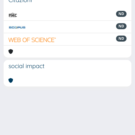
ND
ND
ND
social impact
Powered by
IRIS
-
about IRIS
-