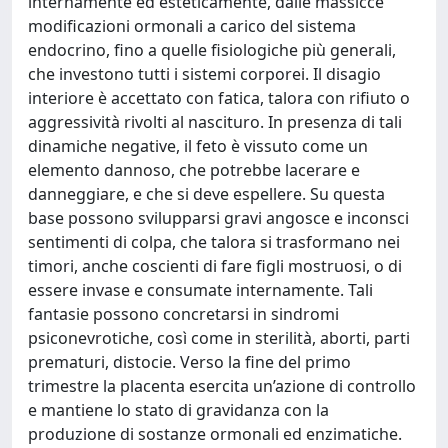
internamente ed esteticamente, dalle massicce
modificazioni ormonali a carico del sistema
endocrino, fino a quelle fisiologiche più generali,
che investono tutti i sistemi corporei. Il disagio
interiore è accettato con fatica, talora con rifiuto o
aggressività rivolti al nascituro. In presenza di tali
dinamiche negative, il feto è vissuto come un
elemento dannoso, che potrebbe lacerare e
danneggiare, e che si deve espellere. Su questa
base possono svilupparsi gravi angosce e inconsci
sentimenti di colpa, che talora si trasformano nei
timori, anche coscienti di fare figli mostruosi, o di
essere invase e consumate internamente. Tali
fantasie possono concretarsi in sindromi
psiconevrotiche, così come in sterilità, aborti, parti
prematuri, distocie. Verso la fine del primo
trimestre la placenta esercita un’azione di controllo
e mantiene lo stato di gravidanza con la
produzione di sostanze ormonali ed enzimatiche.