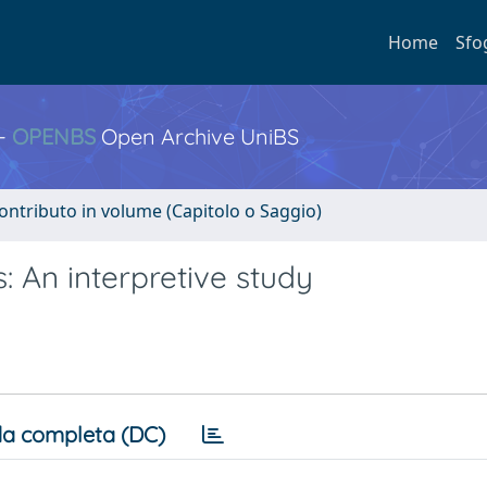
Home
Sfo
 -
OPENBS
Open Archive UniBS
ontributo in volume (Capitolo o Saggio)
s: An interpretive study
a completa (DC)