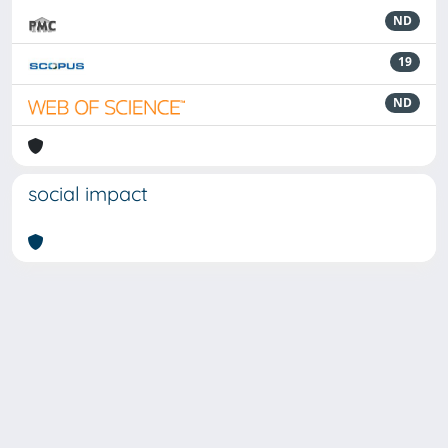
ND
19
ND
social impact
Powered by
IRIS
-
about IRIS
-
Utilizzo dei cookie
-
Privacy
Copyright © 2026