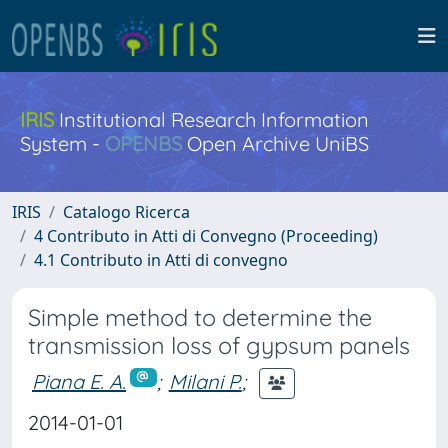
IRIS
Institutional Research Information
System -
OPENBS
Open Archive UniBS
IRIS
Catalogo Ricerca
4 Contributo in Atti di Convegno (Proceeding)
4.1 Contributo in Atti di convegno
Simple method to determine the
transmission loss of gypsum panels
Piana E. A.
;
Milani P.
;
2014-01-01