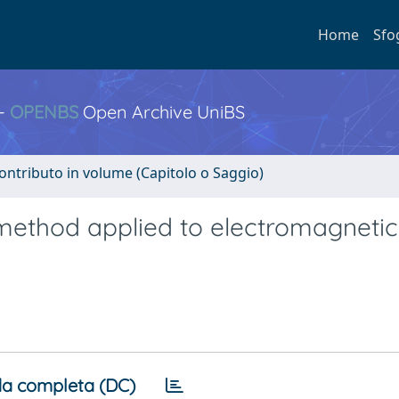
Home
Sfo
 -
OPENBS
Open Archive UniBS
ontributo in volume (Capitolo o Saggio)
method applied to electromagnetic
a completa (DC)