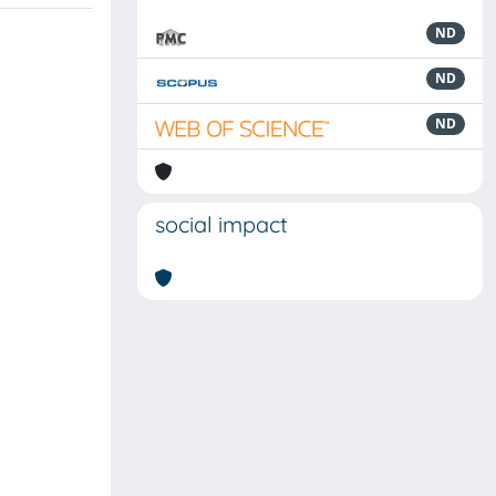
ND
ND
ND
social impact