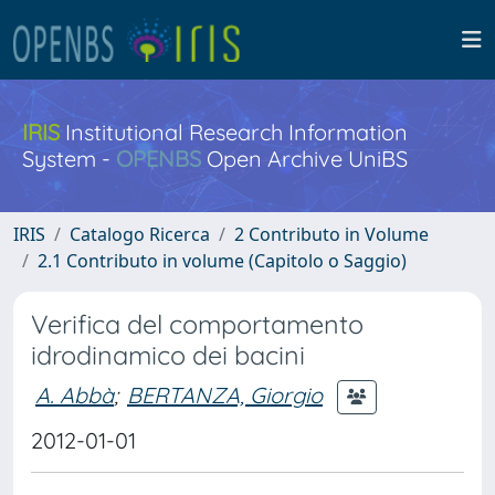
IRIS
Institutional Research Information
System -
OPENBS
Open Archive UniBS
IRIS
Catalogo Ricerca
2 Contributo in Volume
2.1 Contributo in volume (Capitolo o Saggio)
Verifica del comportamento
idrodinamico dei bacini
A. Abbà
;
BERTANZA, Giorgio
2012-01-01