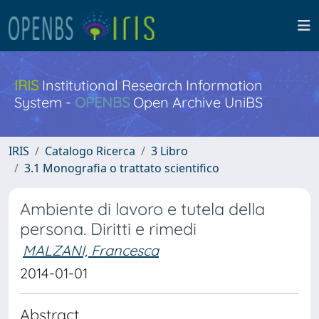
IRIS
Institutional Research Information
System -
OPENBS
Open Archive UniBS
IRIS
Catalogo Ricerca
3 Libro
3.1 Monografia o trattato scientifico
Ambiente di lavoro e tutela della
persona. Diritti e rimedi
MALZANI, Francesca
2014-01-01
Abstract