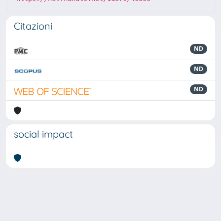
Citazioni
ND
ND
ND
social impact