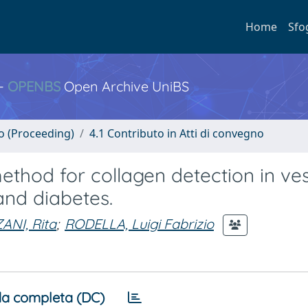
Home
Sfo
 -
OPENBS
Open Archive UniBS
no (Proceeding)
4.1 Contributo in Atti di convegno
method for collagen detection in ves
and diabetes.
ANI, Rita
;
RODELLA, Luigi Fabrizio
a completa (DC)