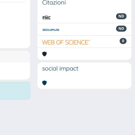
Citazioni
ND
ND
0
social impact