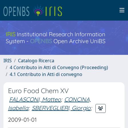
IRIS
Institutional Research Information
System -
OPENBS
Open Archive UniBS
IRIS
Catalogo Ricerca
4 Contributo in Atti di Convegno (Proceeding)
4.1 Contributo in Atti di convegno
Euro Food Chem XV
FALASCONI, Matteo
;
CONCINA,
Isabella
;
SBERVEGLIERI, Giorgio
;
2009-01-01