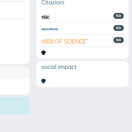
Citazioni
ND
ND
ND
social impact