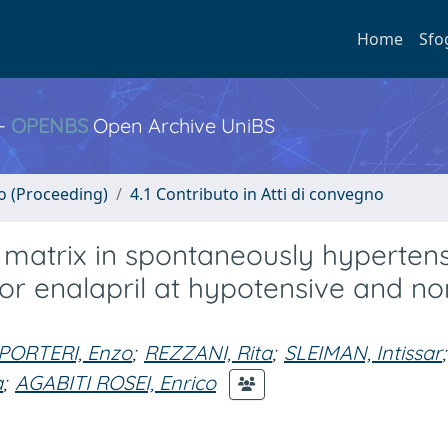
Home
Sfo
 -
OPENBS
Open Archive UniBS
no (Proceeding)
4.1 Contributo in Atti di convegno
r matrix in spontaneously hyperten
 or enalapril at hypotensive and no
PORTERI, Enzo
;
REZZANI, Rita
;
SLEIMAN, Intissar
;
a
;
AGABITI ROSEI, Enrico