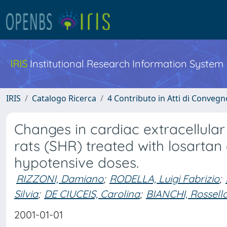
IRIS
Institutional Research Information System
IRIS
Catalogo Ricerca
4 Contributo in Atti di Conveg
Changes in cardiac extracellula
rats (SHR) treated with losartan
hypotensive doses.
RIZZONI, Damiano
;
RODELLA, Luigi Fabrizio
;
Silvia
;
DE CIUCEIS, Carolina
;
BIANCHI, Rossell
2001-01-01