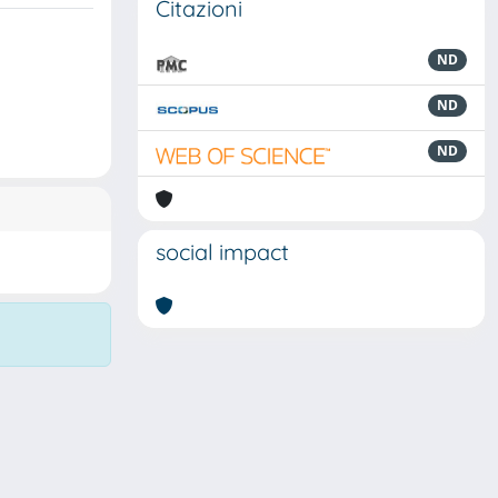
Citazioni
ND
ND
ND
social impact