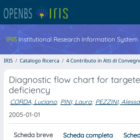
IRIS
Institutional Research Information System
IRIS
Catalogo Ricerca
4 Contributo in Atti di Conveg
Diagnostic flow chart for targete
deficiency
CORDA, Luciano
;
PINI, Laura
;
PEZZINI, Aless
2005-01-01
Scheda breve
Scheda completa
Sched