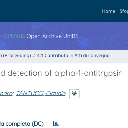
Home
Sfo
 -
OPENBS
Open Archive UniBS
no (Proceeding)
4.1 Contributo in Atti di convegno
d detection of alpha-1-antitrypsin
andro
;
TANTUCCI, Claudio
a completa (DC)