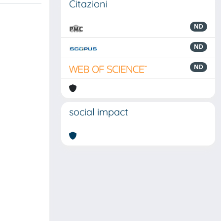
Citazioni
ND
ND
ND
social impact