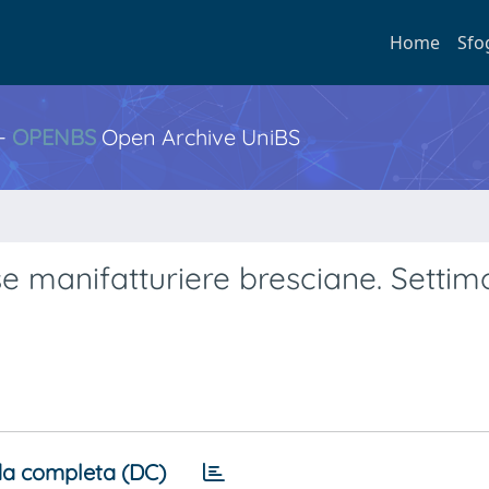
Home
Sfo
 -
OPENBS
Open Archive UniBS
e manifatturiere bresciane. Settim
a completa (DC)