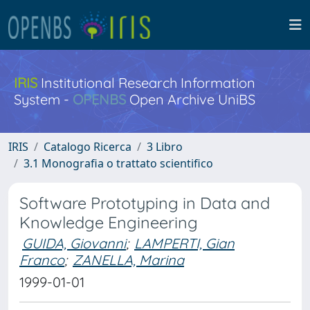
IRIS
Institutional Research Information
System -
OPENBS
Open Archive UniBS
IRIS
Catalogo Ricerca
3 Libro
3.1 Monografia o trattato scientifico
Software Prototyping in Data and
Knowledge Engineering
GUIDA, Giovanni
;
LAMPERTI, Gian
Franco
;
ZANELLA, Marina
1999-01-01