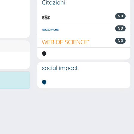
Citazioni
ND
ND
ND
social impact