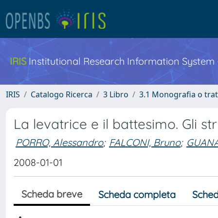
IRIS
Institutional Research Information System
IRIS
Catalogo Ricerca
3 Libro
3.1 Monografia o trat
La levatrice e il battesimo. Gli s
PORRO, Alessandro
;
FALCONI, Bruno
;
GUANA
2008-01-01
Scheda breve
Scheda completa
Sched