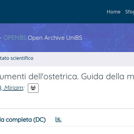
Home
Sfo
 -
OPENBS
Open Archive UniBS
tato scientifico
trumenti dell'ostetrica. Guida della 
, Miriam
;
a completa (DC)