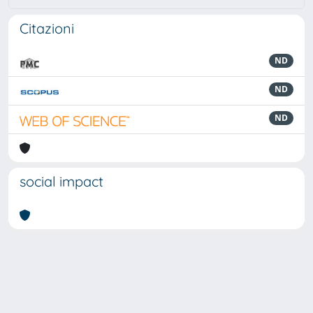
Citazioni
ND
ND
ND
social impact