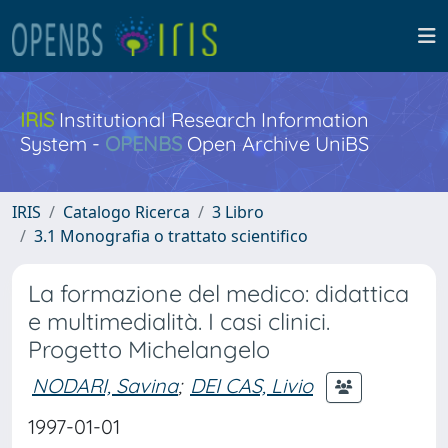
IRIS
Institutional Research Information
System -
OPENBS
Open Archive UniBS
IRIS
Catalogo Ricerca
3 Libro
3.1 Monografia o trattato scientifico
La formazione del medico: didattica
e multimedialità. I casi clinici.
Progetto Michelangelo
NODARI, Savina
;
DEI CAS, Livio
1997-01-01