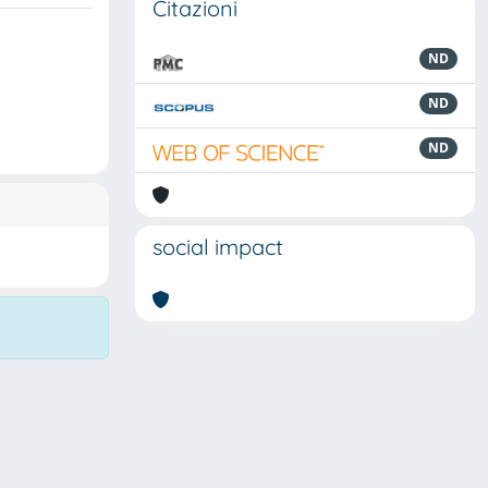
Citazioni
ND
ND
ND
social impact