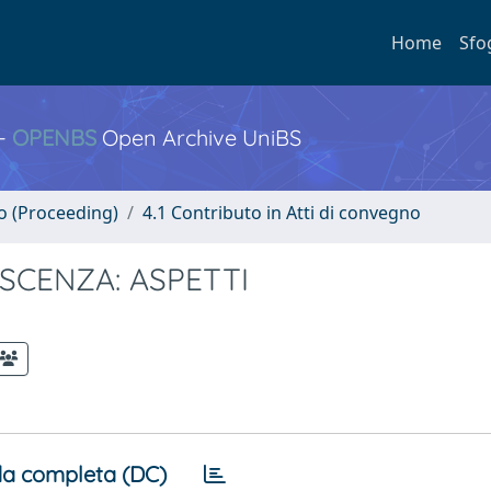
Home
Sfo
 -
OPENBS
Open Archive UniBS
no (Proceeding)
4.1 Contributo in Atti di convegno
ESCENZA: ASPETTI
a completa (DC)