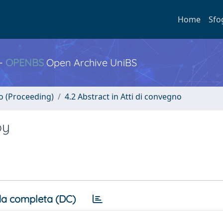
Home
Sfo
 -
OPENBS
Open Archive UniBS
no (Proceeding)
4.2 Abstract in Atti di convegno
py
a completa (DC)