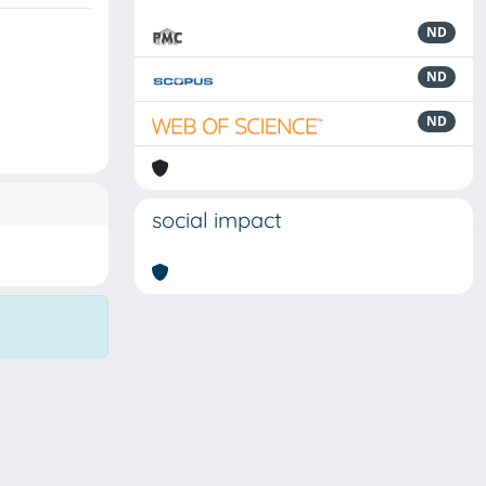
ND
ND
ND
social impact