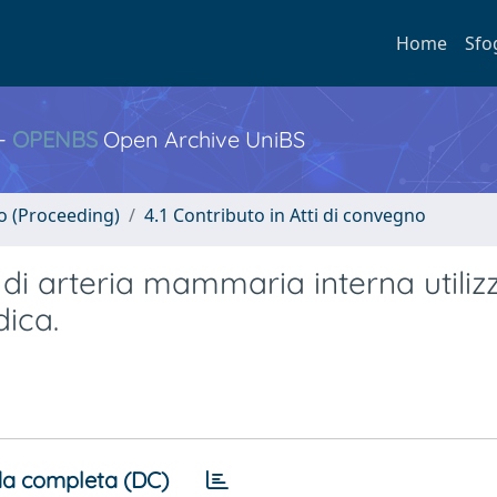
Home
Sfo
 -
OPENBS
Open Archive UniBS
no (Proceeding)
4.1 Contributo in Atti di convegno
 di arteria mammaria interna utiliz
dica.
a completa (DC)