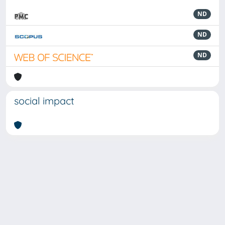
ND
ND
ND
social impact
Powered by
IRIS
-
about IRIS
-
Utilizzo dei cookie
-
Privacy
Copyright © 2026