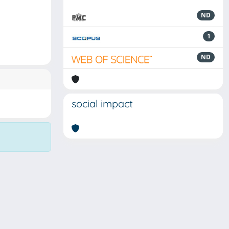
ND
1
ND
social impact