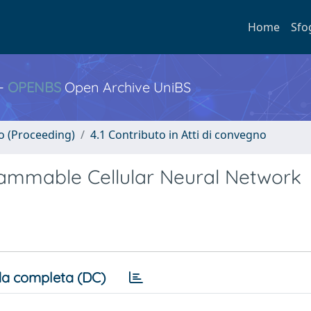
Home
Sfo
 -
OPENBS
Open Archive UniBS
no (Proceeding)
4.1 Contributo in Atti di convegno
ammable Cellular Neural Network
a completa (DC)