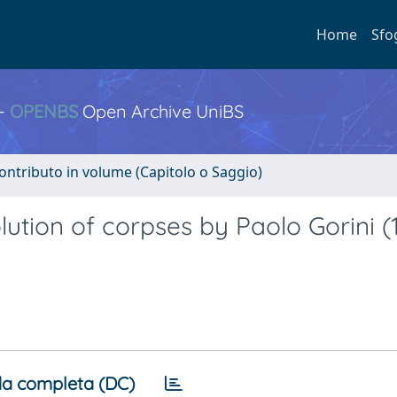
Home
Sfo
 -
OPENBS
Open Archive UniBS
ontributo in volume (Capitolo o Saggio)
ution of corpses by Paolo Gorini (
a completa (DC)