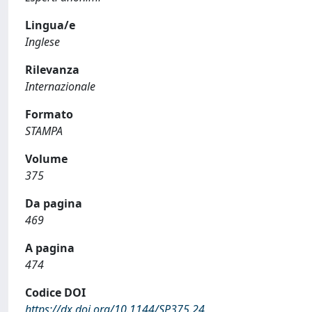
Lingua/e
Inglese
Rilevanza
Internazionale
Formato
STAMPA
Volume
375
Da pagina
469
A pagina
474
Codice DOI
https://dx.doi.org/10.1144/SP375.24