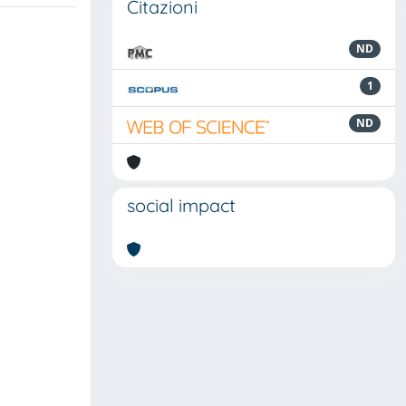
Citazioni
ND
1
ND
social impact