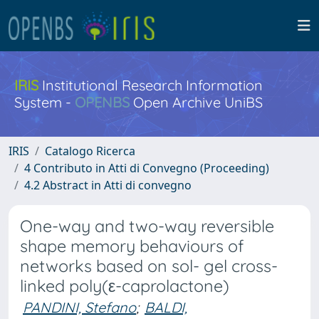
IRIS
Institutional Research Information
System -
OPENBS
Open Archive UniBS
IRIS
Catalogo Ricerca
4 Contributo in Atti di Convegno (Proceeding)
4.2 Abstract in Atti di convegno
One-way and two-way reversible
shape memory behaviours of
networks based on sol- gel cross-
linked poly(ε-caprolactone)
PANDINI, Stefano
;
BALDI,