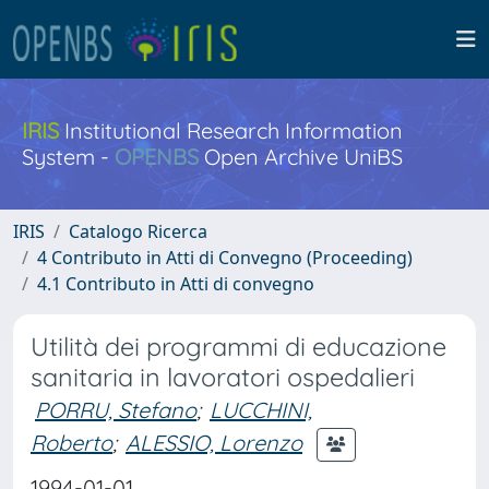
IRIS
Institutional Research Information
System -
OPENBS
Open Archive UniBS
IRIS
Catalogo Ricerca
4 Contributo in Atti di Convegno (Proceeding)
4.1 Contributo in Atti di convegno
Utilità dei programmi di educazione
sanitaria in lavoratori ospedalieri
PORRU, Stefano
;
LUCCHINI,
Roberto
;
ALESSIO, Lorenzo
1994-01-01