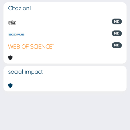
Citazioni
ND
ND
ND
social impact