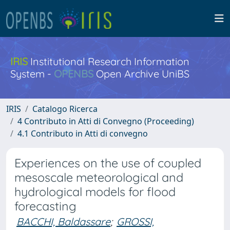
IRIS
Institutional Research Information
System -
OPENBS
Open Archive UniBS
IRIS
Catalogo Ricerca
4 Contributo in Atti di Convegno (Proceeding)
4.1 Contributo in Atti di convegno
Experiences on the use of coupled
mesoscale meteorological and
hydrological models for flood
forecasting
BACCHI, Baldassare
;
GROSSI,