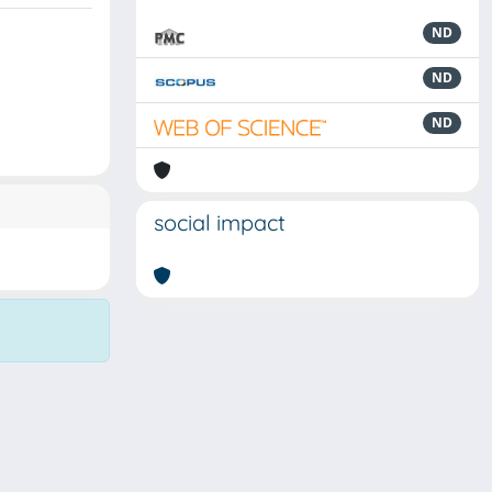
ND
ND
ND
social impact