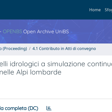
Home
Sfo
 -
OPENBS
Open Archive UniBS
no (Proceeding)
4.1 Contributo in Atti di convegno
li idrologici a simulazione continu
 nelle Alpi lombarde
a completa (DC)