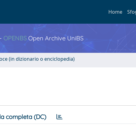
Home
Sfo
 -
OPENBS
Open Archive UniBS
oce (in dizionario o enciclopedia)
a completa (DC)