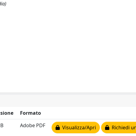
dia)
sione
Formato
kB
Adobe PDF
Visualizza/Apri
Richiedi u