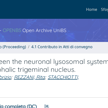
Home
Sfo
 -
OPENBS
Open Archive UniBS
no (Proceeding)
4.1 Contributo in Atti di convegno
een the neuronal lysosomal system
alic trigeminal nucleus.
rizio
;
REZZANI, Rita
;
STACCHIOTTI,
a completa (DC)