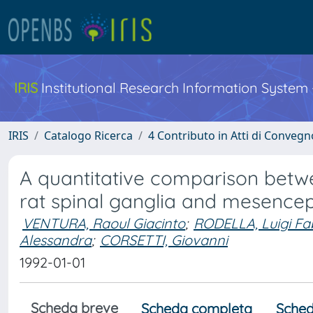
IRIS
Institutional Research Information System
IRIS
Catalogo Ricerca
4 Contributo in Atti di Conveg
A quantitative comparison betw
rat spinal ganglia and mesenceph
VENTURA, Raoul Giacinto
;
RODELLA, Luigi Fab
Alessandra
;
CORSETTI, Giovanni
1992-01-01
Scheda breve
Scheda completa
Sched