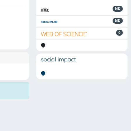
ND
ND
0
social impact